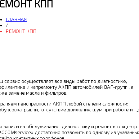
ЕМОНТ КПП
ГЛАВНАЯ
/
РЕМОНТ КПП
ш сервис осуществляет все виды работ по диагностике,
офилактике и капремонту АКПП автомобилей ВАГ-групп , а
кже замене масла и фильтров.
траняем неисправности АКПП любой степени сложности:
обуксовка, рывки, отсутствие движения, шум при работе и т.д
я записи на обслуживание, диагностику и ремонт в техцентр
AGCOMservice» достаточно позвонить по одному из указанны
 сайте контактных телефонов.